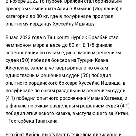
В ноябре 2022-го Нурбек Оралбай стал бронзовым
призером чемпионата Азии в Аммане (Иордания) в
категории до 80 кг, где в полуфинале проиграл
опытному иорданцу Хуссейну Ишаишу.
В мае 2023 года в Ташкенте Нурбек Оралбай стал
чемпионом мира в весе до 80 кг. В 1/8 финала
соревнований по очкам единогласным решением
судей (5:0) победил боксера из Турции Каана
Айкутсуна, затем в четвертьфинале по очкам
единогласным решением судей (5:0) победил
опытного иорданского боксера Хуссейна Ишаиша, в
полуфинале по очкам раздельным решением судей
(4:1) победил опытного россиянина Имама Хатаева, и
в финале по очкам раздельным решением судей (4:1)
победил этнического казаха, выступающего за Китай,
- Тохтарбека Танатхана.
Его брат Айбек, выступает в тяжелом дивизионе и