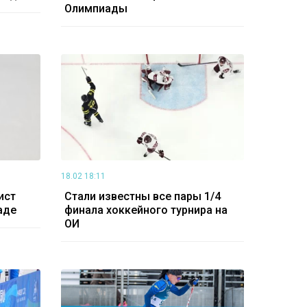
Олимпиады
18.02 18:11
ист
Стали известны все пары 1/4
аде
финала хоккейного турнира на
ОИ