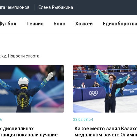
ига чемпионов
Елена Рыбакина
Футбол
Теннис
Бокс
Хоккей
Единоборств
.kz: Новости спорта
56
23.02 08:54
х дисциплинах
Какое место занял Казахс
станцы показали лучшие
медальном зачете Олим