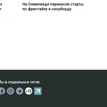
аз
На Олимпиаде перенесли старты
л
по фристайлу и сноуборду
ы в социальных сетях