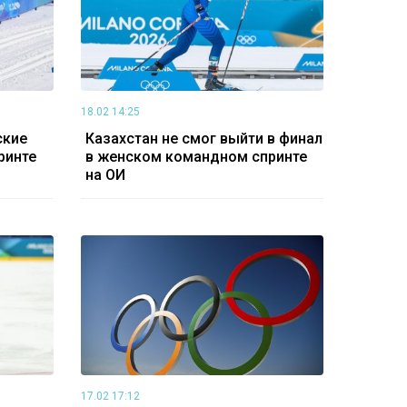
18.02 14:25
ские
Казахстан не смог выйти в финал
ринте
в женском командном спринте
на ОИ
17.02 17:12