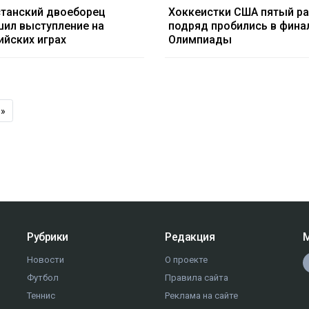
станский двоеборец
Хоккеистки США пятый р
ил выступление на
подряд пробились в фина
йских играх
Олимпиады
»
Рубрики
Редакция
М
Новости
О проекте
Футбол
Правила сайта
Теннис
Реклама на сайте