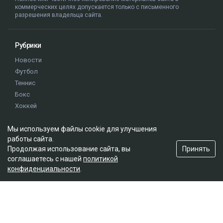
коммерческих целях допускается только с письменного
разрешения владельца сайта.
Рубрики
Новости
Футбол
Теннис
Бокс
Хоккей
Единоборства
Мы используем файлы cookie для улучшения
Истории
работы сайта.
Олимпиада
Принять
Продолжая использование сайта, вы
соглашаетесь с нашей
политикой
конфиденциальности
.
Редакция
О проекте
Правила сайта
Реклама на сайте
Контакты