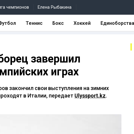
ига чемпионов
Елена Рыбакина
Футбол
Теннис
Бокс
Хоккей
Единоборств
борец завершил
мпийских играх
ров закончил свои выступления на зимних
проходят в Италии, передает
Ulyssport.kz
.