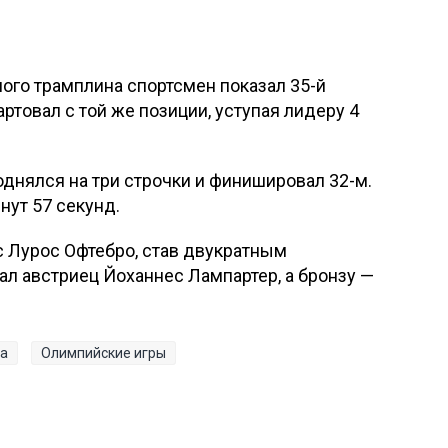
ого трамплина спортсмен показал 35-й
артовал с той же позиции, уступая лидеру 4
днялся на три строчки и финишировал 32-м.
нут 57 секунд.
 Лурос Офтебро, став двукратным
л австриец Йоханнес Лампартер, а бронзу —
на
Олимпийские игры