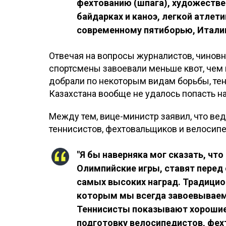
фехтованию (шпага), художествен
байдарках и каноэ, легкой атлети
современному пятиборью, Италии
Отвечая на вопросы журналистов, чиновни
спортсмены завоевали меньше квот, чем п
добрали по некоторым видам борьбы, тен
Казахстана вообще не удалось попасть на
Между тем, вице-министр заявил, что ве
теннисистов, фехтовальщиков и велосип
"Я бы наверняка мог сказать, чт
Олимпийские игры, ставят перед
самых высоких наград. Традици
которым мы всегда завоевываем 
Теннисисты показывают хорошие
подготовку велосипедистов, фех