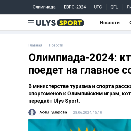
Олимпиада
ЕВРО-2024
UFC
QFL
Л
Новости
Главная
Новости
Олимпиада-2024: кт
поедет на главное с
В министерстве туризма и спорта расск
спортсменов к Олимпийским играм, кот
передаёт
Ulys Sport
.
Асем Гумарова
28.06.2024, 15:10