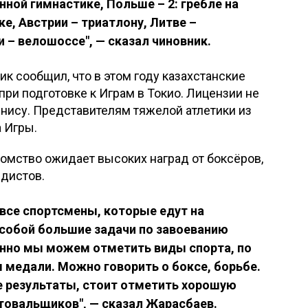
ной гимнастике, Польше – 2: гребле на
ке, Австрии – триатлону, Литве –
 – велошоссе", — сказал чиновник.
к сообщил, что в этом году казахстанские
ри подготовке к Играм в Токио. Лицензии не
нису. Представителям тяжелой атлетики из
 Игры.
домство ожидает высоких наград от боксёров,
едистов.
о все спортсмены, которые едут на
 собой большие задачи по завоеванию
онно мы можем отметить виды спорта, по
медали. Можно говорить о боксе, борьбе.
 результаты, стоит отметить хорошую
товальщиков", — сказал Жарасбаев.