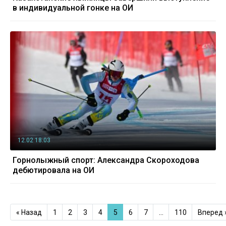
в индивидуальной гонке на ОИ
12.02 18:03
Горнолыжный спорт: Александра Скороходова
дебютировала на ОИ
« Назад
1
2
3
4
5
6
7
…
110
Вперед 