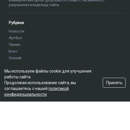
коммерческих целях допускается только с письменного
разрешения владельца сайта.
Рубрики
Новости
Футбол
Теннис
Бокс
Хоккей
Единоборства
Мы используем файлы cookie для улучшения
Истории
работы сайта.
Олимпиада
Принять
Продолжая использование сайта, вы
соглашаетесь с нашей
политикой
конфиденциальности
.
Редакция
О проекте
Правила сайта
Реклама на сайте
Контакты