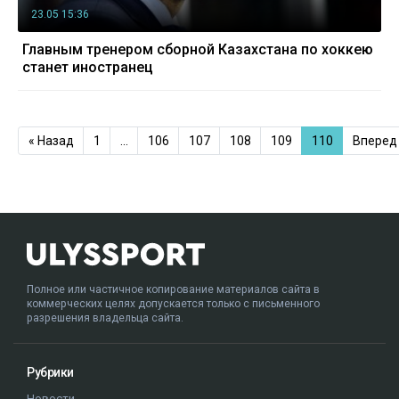
23.05 15:36
Главным тренером сборной Казахстана по хоккею
станет иностранец
« Назад
1
…
106
107
108
109
110
Вперед 
Полное или частичное копирование материалов сайта в
коммерческих целях допускается только с письменного
разрешения владельца сайта.
Рубрики
Новости