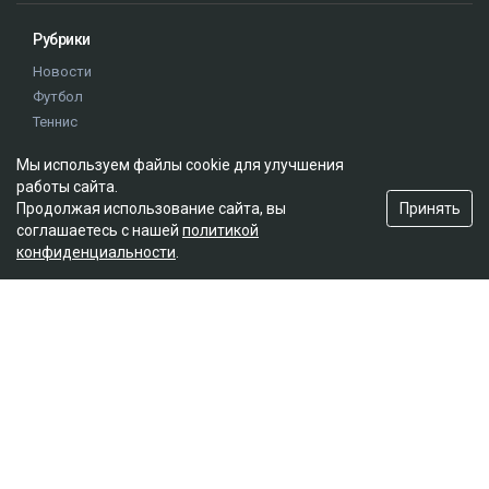
Рубрики
Новости
Футбол
Теннис
Бокс
Мы используем файлы cookie для улучшения
Хоккей
работы сайта.
Единоборства
Принять
Продолжая использование сайта, вы
Истории
соглашаетесь с нашей
политикой
Олимпиада
конфиденциальности
.
Редакция
О проекте
Правила сайта
Реклама на сайте
Контакты
Мы в социальных сетях