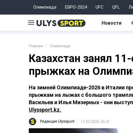
Олимпиада
ЕВРО-2024
UFC
QFL
Л
Новости
Главная
Олимпиада
Казахстан занял 11
прыжках на Олимпи
На зимней Олимпиаде-2026 в Италии п
прыжкам на лыжах с большого трампли
Васильев и Илья Мизерных - они высту
Ulyssport.kz.
Редакция Ulyssport
17.02.2026, 06:41