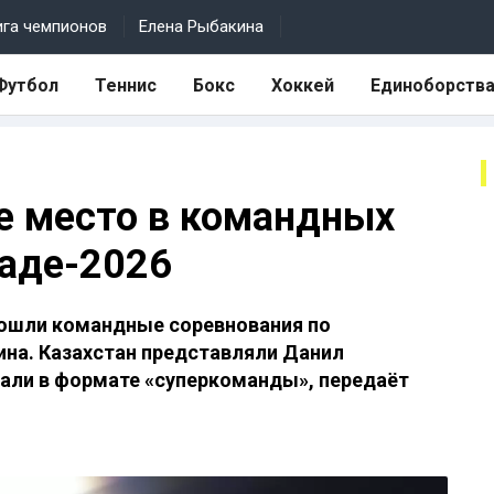
ига чемпионов
Елена Рыбакина
Футбол
Теннис
Бокс
Хоккей
Единоборств
-е место в командных
аде-2026
рошли командные соревнования по
на. Казахстан представляли Данил
пали в формате «суперкоманды», передаёт