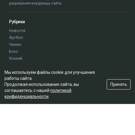
разрешения владельца сайта.
Рубрики
Новости
Футбол
Теннис
Бокс
Хоккей
Единоборства
Мы используем файлы cookie для улучшения
Истории
работы сайта.
Олимпиада
Принять
Продолжая использование сайта, вы
соглашаетесь с нашей
политикой
конфиденциальности
.
Редакция
О проекте
Правила сайта
Реклама на сайте
Контакты