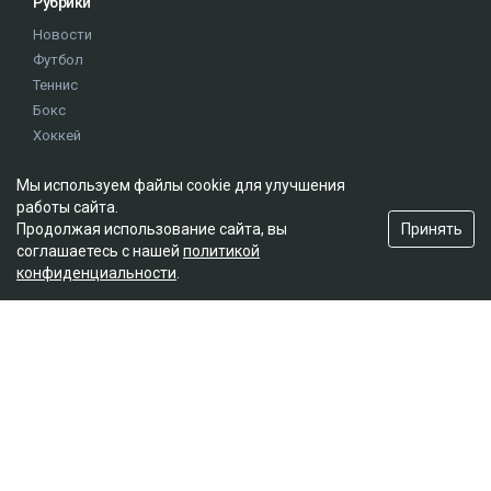
Рубрики
Новости
Футбол
Теннис
Бокс
Хоккей
Единоборства
Мы используем файлы cookie для улучшения
Истории
работы сайта.
Олимпиада
Принять
Продолжая использование сайта, вы
соглашаетесь с нашей
политикой
конфиденциальности
.
Редакция
О проекте
Правила сайта
Реклама на сайте
Контакты
Мы в социальных сетях