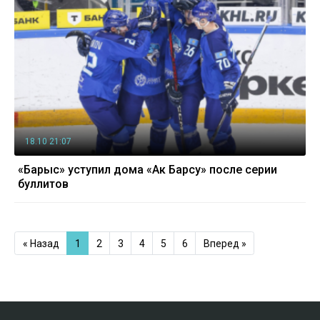
18.10 21:07
«Барыс» уступил дома «Ак Барсу» после серии
буллитов
« Назад
1
2
3
4
5
6
Вперед »