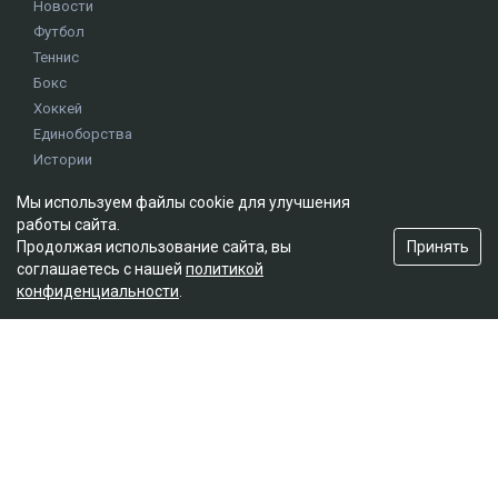
Новости
Футбол
Теннис
Бокс
Хоккей
Единоборства
Истории
Олимпиада
Мы используем файлы cookie для улучшения
работы сайта.
Принять
Продолжая использование сайта, вы
Редакция
соглашаетесь с нашей
политикой
О проекте
конфиденциальности
.
Правила сайта
Реклама на сайте
Контакты
Мы в социальных сетях