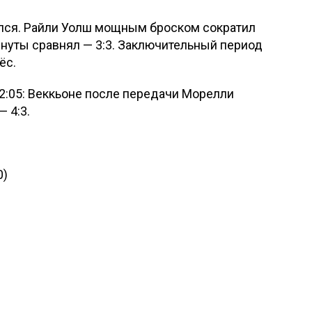
ался. Райли Уолш мощным броском сократил
инуты сравнял — 3:3. Заключительный период
ёс.
2:05: Веккьоне после передачи Морелли
 4:3.
0)