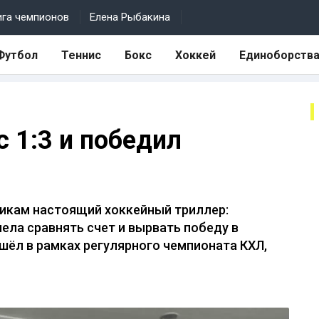
ига чемпионов
Елена Рыбакина
Футбол
Теннис
Бокс
Хоккей
Единоборств
 1:3 и победил
икам настоящий хоккейный триллер:
мела сравнять счет и вырвать победу в
шёл в рамках регулярного чемпионата КХЛ,