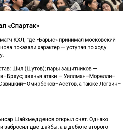
ал «Спартак»
 матч КХЛ, где «Барыс» принимал московский
ова показали характер — уступая по ходу
у.
тав: Шил (Шутов); пары защитников —
в–Бреус; звенья атаки — Уиллман–Морелли–
Савицкий–Омирбеков–Асетов, а также Логвин–
 Ансар Шайхмедденов открыл счет. Однако
и забросил две шайбы, а в дебюте второго