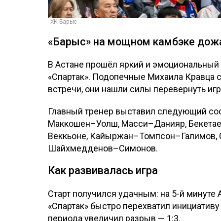
ХК Барыс
«Барыс» на мощном камбэке дож
В Астане прошёл яркий и эмоциональный
«Спартак». Подопечные Михаила Кравца сн
встречи, они нашли силы перевернуть игр
Главный тренер выставил следующий сос
Маккошен–Уолш, Масси–Данияр, Бекетае
Веккьоне, Кайыржан–Томпсон–Галимов, 
Шайхмедденов–Симонов.
Как развивалась игра
Старт получился удачным: на 5-й минуте
«Спартак» быстро перехватил инициативу 
периода увеличил разрыв — 1:3.