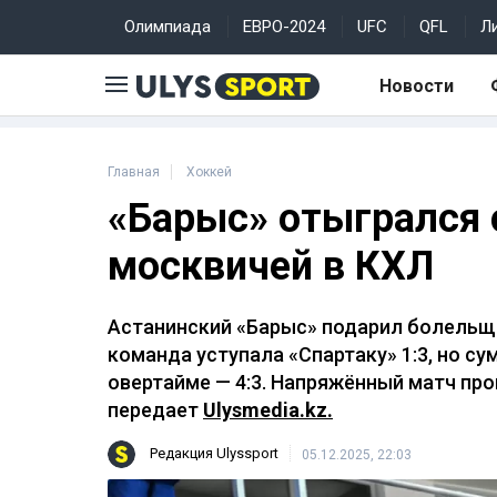
Олимпиада
ЕВРО-2024
UFC
QFL
Л
Новости
Главная
Хоккей
«Барыс» отыгрался с
москвичей в КХЛ
Астанинский «Барыс» подарил болельщ
команда уступала «Спартаку» 1:3, но су
овертайме — 4:3. Напряжённый матч про
передает
Ulysmedia.kz.
Редакция Ulyssport
05.12.2025, 22:03