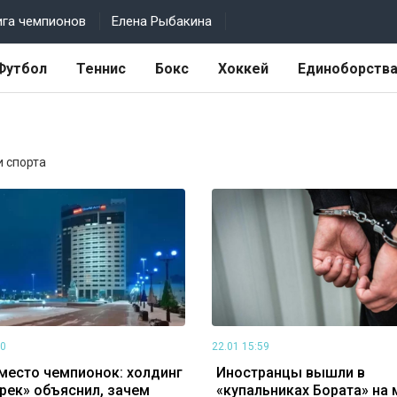
ига чемпионов
Елена Рыбакина
Футбол
Теннис
Бокс
Хоккей
Единоборств
и спорта
00
22.01 15:59
место чемпионок: холдинг
Иностранцы вышли в
рек» объяснил, зачем
«купальниках Бората» на 