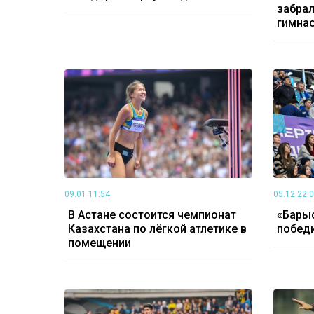
забрал
гимна
09.01 11:54
05.12 22:
В Астане состоится чемпионат
«Барыс
Казахстана по лёгкой атлетике в
победи
помещении