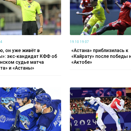
54
19.10 19:07
, он уже живёт в
«Астана» приблизилась к
»: экс-кандидат КФФ об
«Кайрату» после победы 
нском судье матча
«Актобе»
та» и «Астаны»