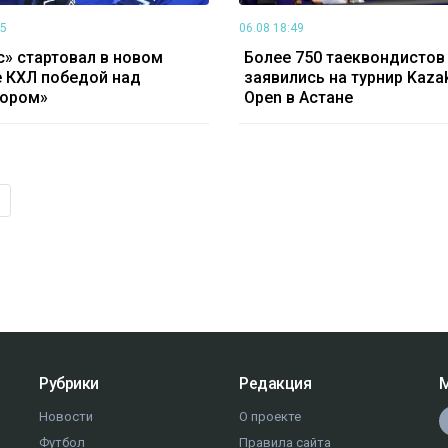
55
06.08 18:49
» стартовал в новом
Более 750 таеквондистов
 КХЛ победой над
заявились на турнир Kaza
тором»
Open в Астане
Рубрики
Редакция
М
Новости
О проекте
Футбол
Правила сайта