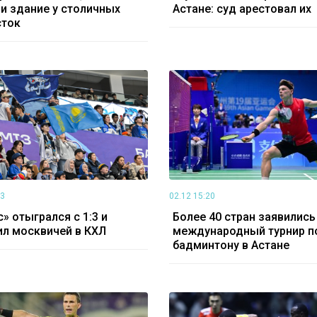
и здание у столичных
Астане: суд арестовал их
сток
03
02.12 15:20
» отыгрался с 1:3 и
Более 40 стран заявились
л москвичей в КХЛ
международный турнир п
бадминтону в Астане