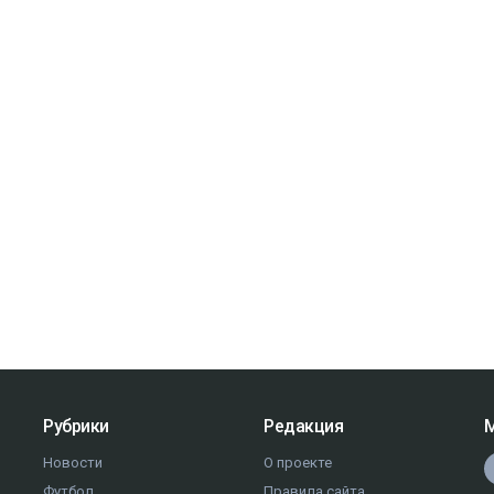
Рубрики
Редакция
М
Новости
О проекте
Футбол
Правила сайта