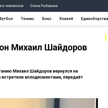
ига чемпионов
Елена Рыбакина
Футбол
Теннис
Бокс
Хоккей
Единоборств
он Михаил Шайдоров
танию Михаил Шайдоров вернулся на
а встретили аплодисментами, передаёт