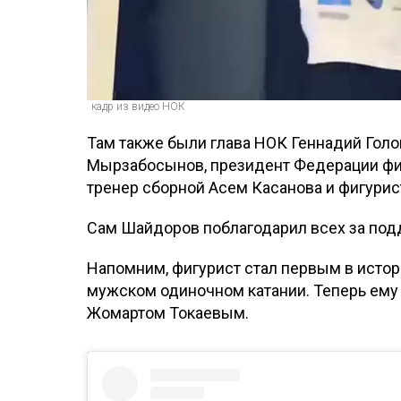
кадр из видео НОК
Там также были глава НОК Геннадий Голо
Мырзабосынов, президент Федерации фиг
тренер сборной Асем Касанова и фигури
Сам Шайдоров поблагодарил всех за по
Напомним, фигурист стал первым в исто
мужском одиночном катании. Теперь ему
Жомартом Токаевым.