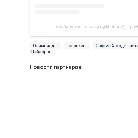
«Хабар» телеарнасы (@khabartv)'in payla
Олимпиада
Головкин
Софья Самоделкин
Шайдоров
Новости партнеров