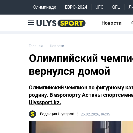
Олимпиада
ЕВРО-2024
UFC
QFL
Л
Новости
Главная
Новости
Олимпийский чемпи
вернулся домой
Олимпийский чемпион по фигурному ка
родину. В аэропорту Астаны спортсмен
Ulyssport.kz.
Редакция Ulyssport
25.02.2026, 06:35