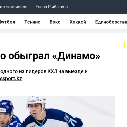
ига чемпионов
Елена Рыбакина
Футбол
Теннис
Бокс
Хоккей
Единоборств
но обыграл «Динамо»
одного из лидеров КХЛ на выезде и
ssport.kz
.