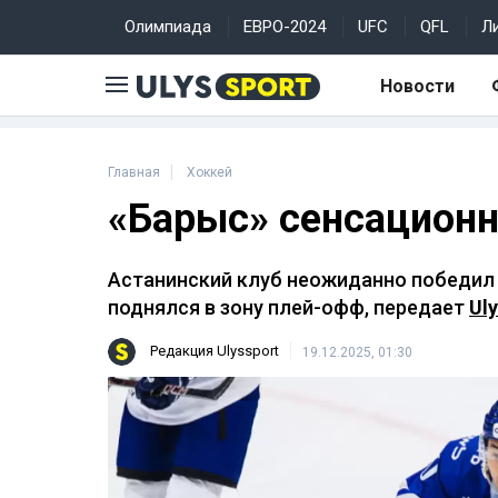
Олимпиада
ЕВРО-2024
UFC
QFL
Л
Новости
Главная
Хоккей
«Барыс» сенсацион
Астанинский клуб неожиданно победил 
поднялся в зону плей-офф, передает
Uly
Редакция Ulyssport
19.12.2025, 01:30