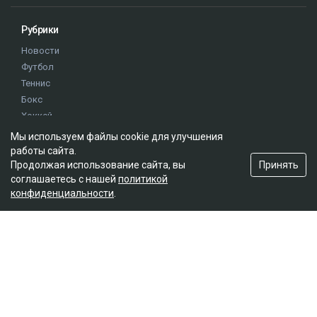
Рубрики
Новости
Футбол
Теннис
Бокс
Хоккей
Единоборства
Мы используем файлы cookie для улучшения
Истории
работы сайта.
Принять
Олимпиада
Продолжая использование сайта, вы
соглашаетесь с нашей
политикой
конфиденциальности
.
Редакция
О проекте
Правила сайта
Реклама на сайте
Контакты
Мы в социальных сетях