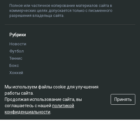
Полное или частичное копирование материалов сайта в
коммерческих целях допускается только с письменного
разрешения владельца сайта.
Рубрики
Новости
Футбол
Теннис
Бокс
Хоккей
Единоборства
Мы используем файлы cookie для улучшения
Истории
работы сайта.
Олимпиада
Принять
Продолжая использование сайта, вы
соглашаетесь с нашей
политикой
конфиденциальности
.
Редакция
О проекте
Правила сайта
Реклама на сайте