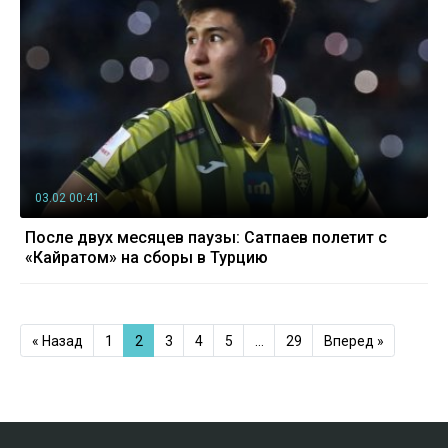
03.02 00:41
После двух месяцев паузы: Сатпаев полетит с
«Кайратом» на сборы в Турцию
« Назад
1
2
3
4
5
…
29
Вперед »