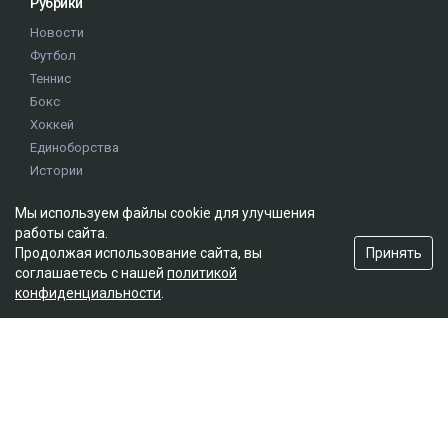
Рубрики
Новости
Футбол
Теннис
Бокс
Хоккей
Единоборства
Истории
Олимпиада
Мы используем файлы cookie для улучшения
работы сайта.
Редакция
Принять
Продолжая использование сайта, вы
соглашаетесь с нашей
политикой
О проекте
конфиденциальности
.
Правила сайта
Реклама на сайте
Контакты
Мы в социальных сетях