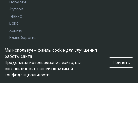
Новости
Футбол
Теннис
Бокс
Хоккей
Единоборства
Истории
Мы используем файлы cookie для улучшения
Олимпиада
работы сайта.
Принять
Продолжая использование сайта, вы
соглашаетесь с нашей
политикой
Редакция
конфиденциальности
.
О проекте
Правила сайта
Реклама на сайте
Контакты
Мы в социальных сетях