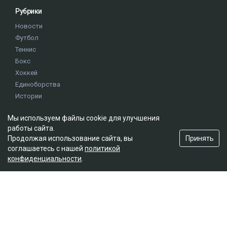
Рубрики
Новости
Футбол
Теннис
Бокс
Хоккей
Единоборства
Истории
Олимпиада
Мы используем файлы cookie для улучшения
работы сайта.
Редакция
Принять
Продолжая использование сайта, вы
соглашаетесь с нашей
политикой
О проекте
конфиденциальности
.
Правила сайта
Реклама на сайте
Контакты
Мы в социальных сетях