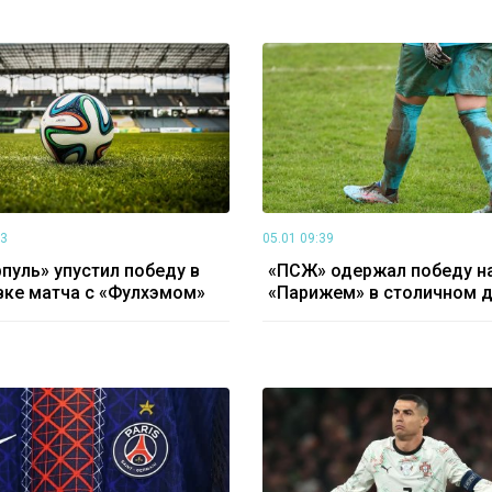
23
05.01 09:39
пуль» упустил победу в
«ПСЖ» одержал победу н
ке матча с «Фулхэмом»
«Парижем» в столичном 