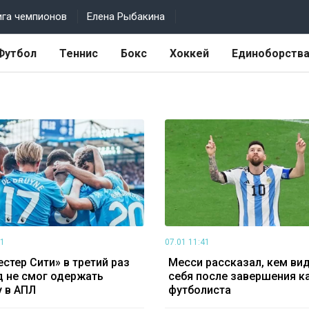
ига чемпионов
Елена Рыбакина
Футбол
Теннис
Бокс
Хоккей
Единоборств
01
07.01 11:41
стер Сити» в третий раз
Месси рассказал, кем ви
 не смог одержать
себя после завершения к
 в АПЛ
футболиста