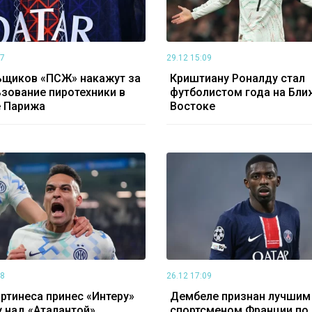
07
29.12 15:09
ьщиков «ПСЖ» накажут за
Криштиану Роналду стал
зование пиротехники в
футболистом года на Бл
е Парижа
Востоке
38
26.12 17:09
ртинеса принес «Интеру»
Дембеле признан лучшим
 над «Аталантой»
спортсменом Франции по 