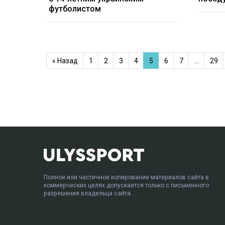
футболистом
« Назад
1
2
3
4
5
6
7
…
29
Полное или частичное копирование материалов сайта в
коммерческих целях допускается только с письменного
разрешения владельца сайта.