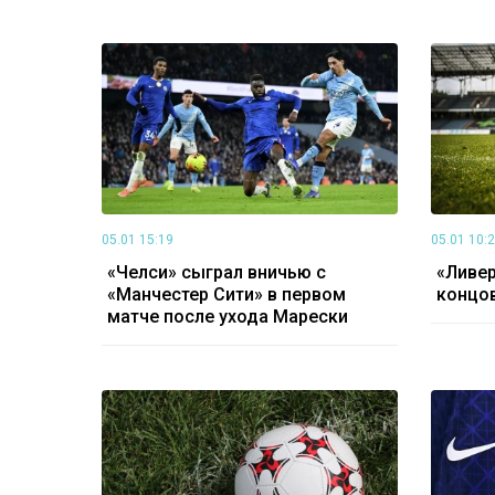
05.01 15:19
05.01 10:
«Челси» сыграл вничью с
«Ливер
«Манчестер Сити» в первом
концов
матче после ухода Марески