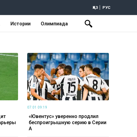
ҚАЗ
РУС
а
Истории
Олимпиада
07.01 09:19
дит
«Ювентус» уверенно продлил
арьеры
беспроигрышную серию в Серии
А