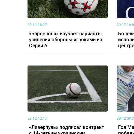
29.12 18:22
29.12 16:
«Барселона» изучает варианты
Болел
усиления обороны игроками из
исполь
Серии А
центр
29.12 12:17
29.12 08:
«Ливерпуль» подписал контракт
Гол Ма
с 14-летним украинским
победу