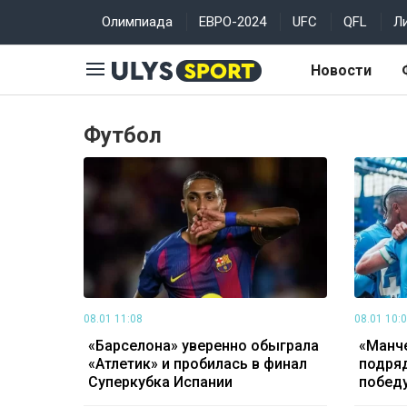
Олимпиада
ЕВРО-2024
UFC
QFL
Л
Новости
Футбол
08.01 11:08
08.01 10:
«Барселона» уверенно обыграла
«Манче
«Атлетик» и пробилась в финал
подряд
Суперкубка Испании
победу