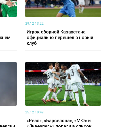
29.12 13:22
Игрок сборной Казахстана
ижнем
официально перешёл в новый
клуб
25.12 10:49
«Реал», «Барселона», «МЮ» и
версии
«Ливерпуль» попали в список