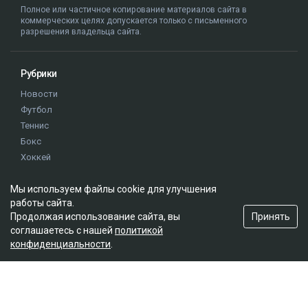
Полное или частичное копирование материалов сайта в
коммерческих целях допускается только с письменного
разрешения владельца сайта.
Рубрики
Новости
Футбол
Теннис
Бокс
Хоккей
Единоборства
Мы используем файлы cookie для улучшения
Истории
работы сайта.
Олимпиада
Принять
Продолжая использование сайта, вы
соглашаетесь с нашей
политикой
конфиденциальности
.
Редакция
О проекте
Правила сайта
Реклама на сайте