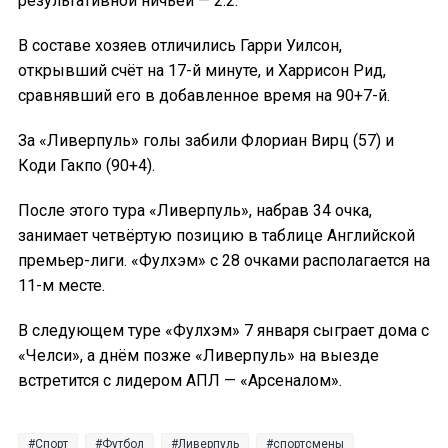
результативной ничьей — 2:2.
В составе хозяев отличились Гарри Уилсон,
открывший счёт на 17-й минуте, и Харрисон Рид,
сравнявший его в добавленное время на 90+7-й.
За «Ливерпуль» голы забили Флориан Вирц (57) и
Коди Гакпо (90+4).
После этого тура «Ливерпуль», набрав 34 очка,
занимает четвёртую позицию в таблице Английской
премьер-лиги. «Фулхэм» с 28 очками располагается на
11-м месте.
В следующем туре «Фулхэм» 7 января сыграет дома с
«Челси», а днём позже «Ливерпуль» на выезде
встретится с лидером АПЛ — «Арсеналом».
Спорт
Футбол
Ливерпуль
спортсмены