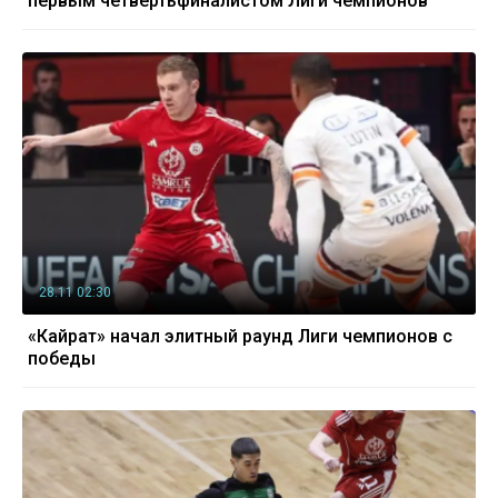
первым четвертьфиналистом Лиги чемпионов
28.11 02:30
«Кайрат» начал элитный раунд Лиги чемпионов с
победы