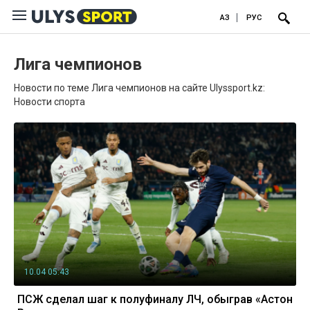
ҚАЗ
РУС
Лига чемпионов
Новости по теме Лига чемпионов на сайте Ulyssport.kz:
Новости спорта
10.04 05:43
ПСЖ сделал шаг к полуфиналу ЛЧ, обыграв «Астон