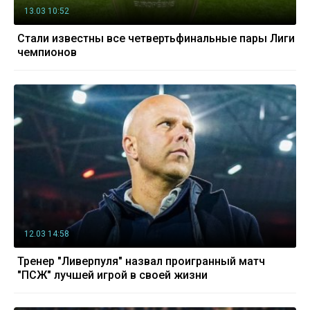
13.03 10:52
Стали известны все четвертьфинальные пары Лиги
чемпионов
12.03 14:58
Тренер "Ливерпуля" назвал проигранный матч
"ПСЖ" лучшей игрой в своей жизни