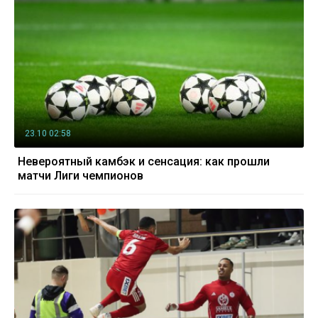
23.10 02:58
Невероятный камбэк и сенсация: как прошли
матчи Лиги чемпионов