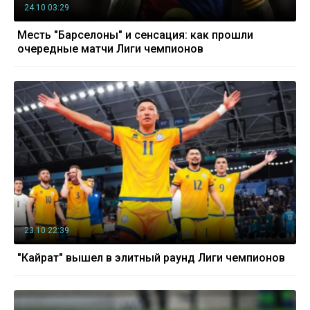
24.10 03:29
Месть "Барселоны" и сенсация: как прошли
очередные матчи Лиги чемпионов
23.10 22:39
"Кайрат" вышел в элитный раунд Лиги чемпионов