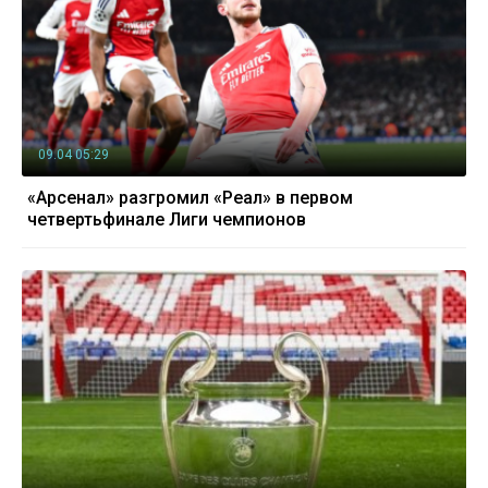
09.04 05:29
«Арсенал» разгромил «Реал» в первом
четвертьфинале Лиги чемпионов