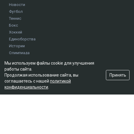
Новости
Футбол
Теннис
Бокс
Хоккей
Единоборства
Истории
Олимпиада
Мы используем файлы cookie для улучшения
работы сайта.
Редакция
Принять
Продолжая использование сайта, вы
О проекте
соглашаетесь с нашей
политикой
Правила сайта
конфиденциальности
.
Реклама на сайте
Контакты
Мы в социальных сетях