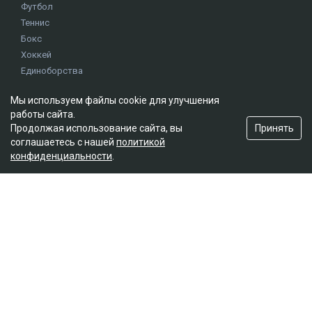
Футбол
Теннис
Бокс
Хоккей
Единоборства
Истории
Мы используем файлы cookie для улучшения
Олимпиада
работы сайта.
Принять
Продолжая использование сайта, вы
соглашаетесь с нашей
политикой
Редакция
конфиденциальности
.
О проекте
Правила сайта
Реклама на сайте
Контакты
Мы в социальных сетях