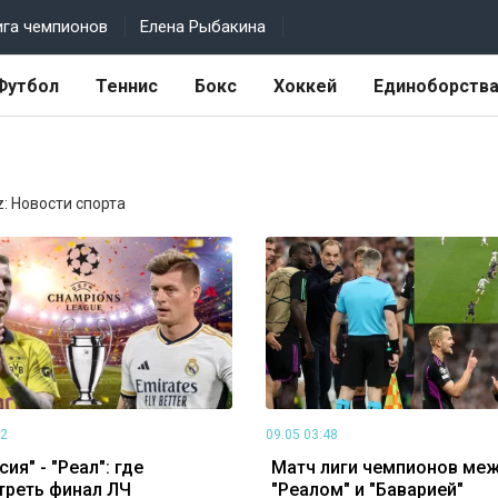
ига чемпионов
Елена Рыбакина
Футбол
Теннис
Бокс
Хоккей
Единоборств
z: Новости спорта
32
09.05 03:48
ия" - "Реал": где
Матч лиги чемпионов ме
треть финал ЛЧ
"Реалом" и "Баварией"