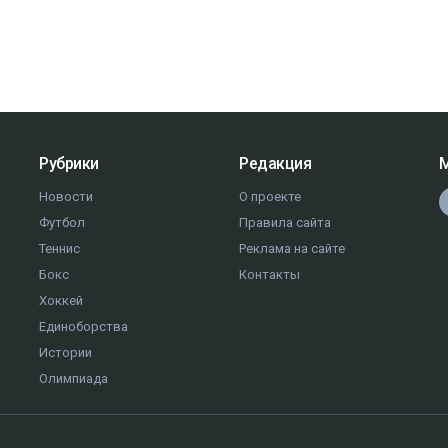
Рубрики
Редакция
М
Новости
О проекте
Футбол
Правила сайта
Теннис
Реклама на сайте
Бокс
Контакты
Хоккей
Единоборства
Истории
Олимпиада