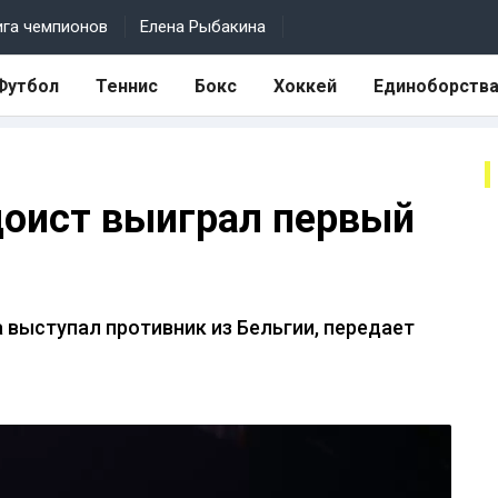
ига чемпионов
Елена Рыбакина
Футбол
Теннис
Бокс
Хоккей
Единоборств
доист выиграл первый
 выступал противник из Бельгии, передает