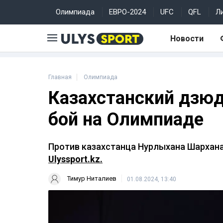
Олимпиада
ЕВРО-2024
UFC
QFL
Л
Новости
Главная
Олимпиада
Казахстанский дзю
бой на Олимпиаде
Против казахстанца Нурлыхана Шархана
Ulyssport.kz.
Тимур Ниталиев
01.08.2024, 13:40