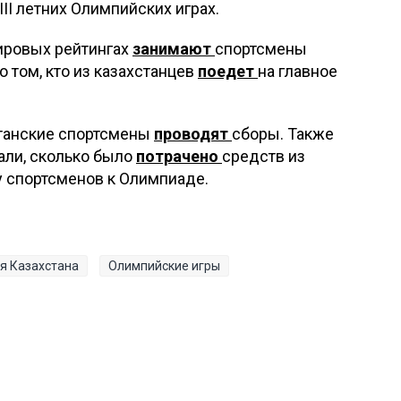
ІІ летних Олимпийских играх.
мировых рейтингах
занимают
спортсмены
 том, кто из казахстанцев
поедет
на главное
хстанские спортсмены
проводят
сборы. Также
али, сколько было
потрачено
средств из
у спортсменов к Олимпиаде.
я Казахстана
Олимпийские игры