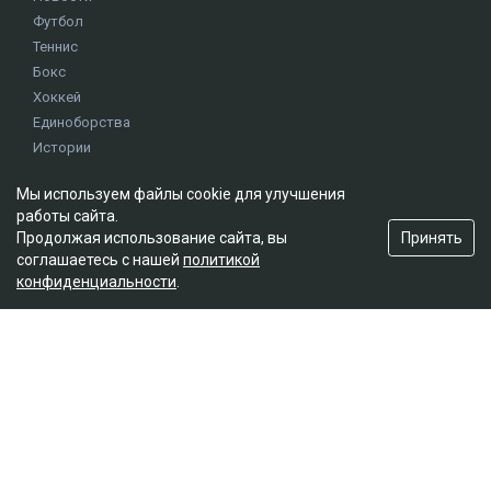
Футбол
Теннис
Бокс
Хоккей
Единоборства
Истории
Олимпиада
Мы используем файлы cookie для улучшения
работы сайта.
Редакция
Принять
Продолжая использование сайта, вы
соглашаетесь с нашей
политикой
О проекте
конфиденциальности
.
Правила сайта
Реклама на сайте
Контакты
Мы в социальных сетях