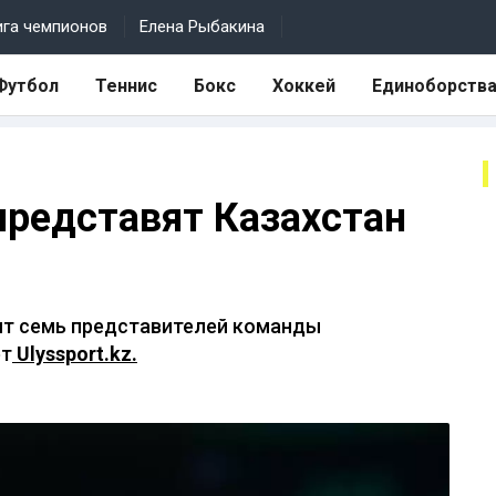
ига чемпионов
Елена Рыбакина
Футбол
Теннис
Бокс
Хоккей
Единоборств
представят Казахстан
ят семь представителей команды
ет
Ulyssport.kz.