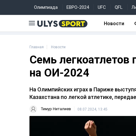
Олимпиада
ЕВРО-2024
UFC
QFL
Л
Новости
Главная
Новости
Семь легкоатлетов 
на ОИ-2024
На Олимпийских играх в Париже выступ
Казахстана по легкой атлетике, переда
Тимур Ниталиев
08.07.2024, 13:45