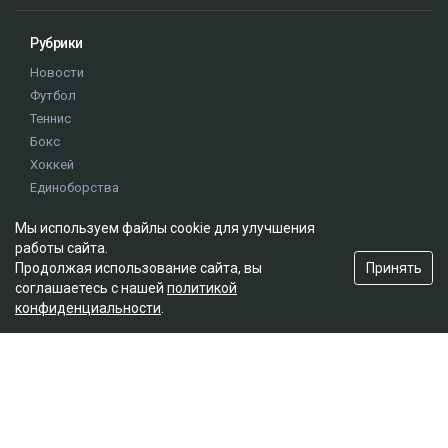
Рубрики
Новости
Футбол
Теннис
Бокс
Хоккей
Единоборства
Истории
Мы используем файлы cookie для улучшения
Олимпиада
работы сайта.
Принять
Продолжая использование сайта, вы
соглашаетесь с нашей
политикой
Редакция
конфиденциальности
.
О проекте
Правила сайта
Реклама на сайте
Контакты
Мы в социальных сетях