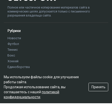
Полное или частичное копирование материалов сайта в
коммерческих целях допускается только с письменного
разрешения владельца сайта.
Рубрики
Новости
Футбол
Теннис
Бокс
Хоккей
Единоборства
Истории
Мы используем файлы cookie для улучшения
Олимпиада
работы сайта.
Принять
Продолжая использование сайта, вы
соглашаетесь с нашей
политикой
Редакция
конфиденциальности
.
О проекте
Правила сайта
Реклама на сайте