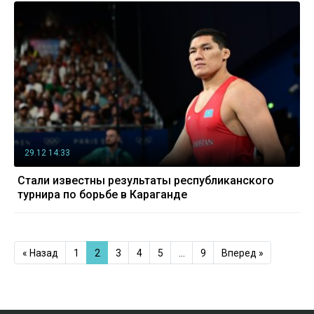
29.12 14:33
Стали известны результаты республиканского
турнира по борьбе в Караганде
« Назад
1
2
3
4
5
…
9
Вперед »