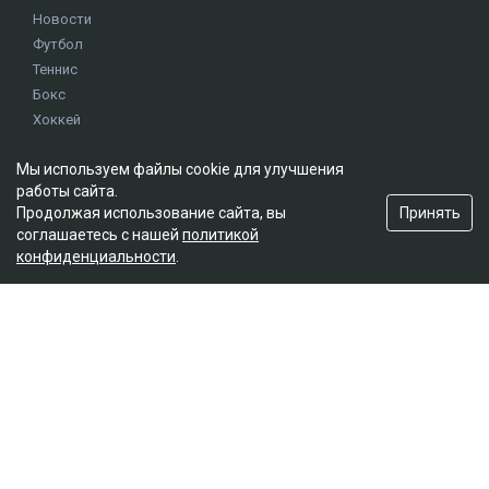
Новости
Футбол
Теннис
Бокс
Хоккей
Единоборства
Мы используем файлы cookie для улучшения
Истории
работы сайта.
Олимпиада
Принять
Продолжая использование сайта, вы
соглашаетесь с нашей
политикой
конфиденциальности
.
Редакция
О проекте
Правила сайта
Реклама на сайте
Контакты
Мы в социальных сетях