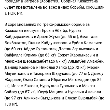
пройдёт в Загребе (Хорватия). Сборная Казахстана
будет представлена во всех видах борьбы, сообщили
в НОК РК.
В соревнованиях по греко-римской борьбе за
Казахстан выступят Ерсын Абыйр, Нурзат
Кабдырахимов и Арсен Жума (до 55 кг); Амангали
Бекболатов, Галым Кабдунасаров и Ербол Камалиев
(до 60 кг); Айдос Султангали, Дастан Зарлыханов и
Сайфулла Курман (до 63 кг); Ержет Жарлыкасын и
Мейржан Шермаханбет (до 67 кг); Алматбек Аманбек,
Данияр Каленов и Николай Хапко (до 72 кг); Мерей
Маулитканов и Тамерлан Шадукаев (до 77 кг); Демеу
Жадраев, Омар Сатаев и Ибрагим Магомадов (до 82
кг); Ислам Евлоев, Нурсултан Турсынов и Максат
Сайлау (до 87 кг); Юсуф Мациев и Нурасыл Аманали
(до 97 кг); Алимхан Сыздыков и Олжас Сырлыбай (до
130 кг).