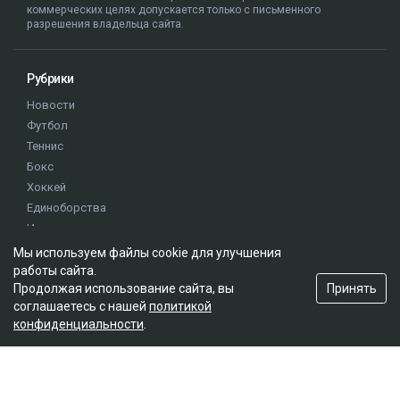
коммерческих целях допускается только с письменного
разрешения владельца сайта.
Рубрики
Новости
Футбол
Теннис
Бокс
Хоккей
Единоборства
Истории
Олимпиада
Мы используем файлы cookie для улучшения
работы сайта.
Принять
Продолжая использование сайта, вы
Редакция
соглашаетесь с нашей
политикой
конфиденциальности
.
О проекте
Правила сайта
Реклама на сайте
Контакты