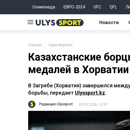
Олимпиада
ЕВРО-2024
UFC
QFL
Л
Новости
Главная
Единоборства
Казахстанские борц
медалей в Хорватии
В Загребе (Хорватия) завершился межд
борьбы, передает
Ulyssport.kz
.
Редакция Ulyssport
09.02.2026, 13:07