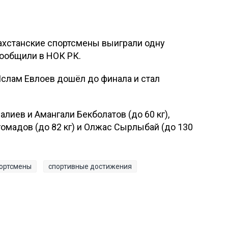
ахстанские спортсмены выиграли одну
сообщили в НОК РК.
Ислам Евлоев дошёл до финала и стал
иев и Амангали Бекболатов (до 60 кг),
гомадов (до 82 кг) и Олжас Сырлыбай (до 130
ортсмены
спортивные достижения