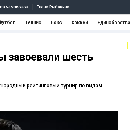
ига чемпионов
Елена Рыбакина
Футбол
Теннис
Бокс
Хоккей
Единоборств
ы завоевали шесть
ународный рейтинговый турнир по видам