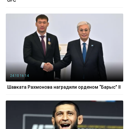
UFC
24.10 16:14
Шавката Рахмонова наградили орденом “Барыс” II