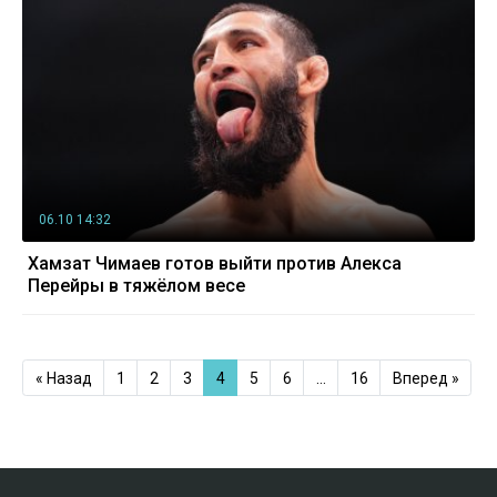
06.10 14:32
Хамзат Чимаев готов выйти против Алекса
Перейры в тяжёлом весе
« Назад
1
2
3
4
5
6
…
16
Вперед »