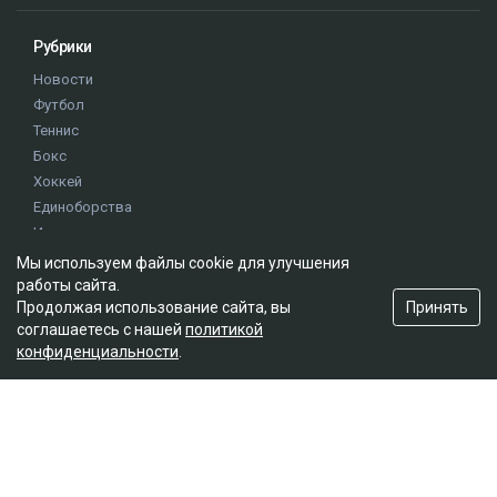
Рубрики
Новости
Футбол
Теннис
Бокс
Хоккей
Единоборства
Истории
Олимпиада
Мы используем файлы cookie для улучшения
работы сайта.
Принять
Продолжая использование сайта, вы
Редакция
соглашаетесь с нашей
политикой
конфиденциальности
.
О проекте
Правила сайта
Реклама на сайте
Контакты
Мы в социальных сетях