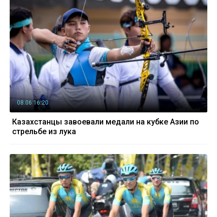
08.06 16:20
Казахстанцы завоевали медали на кубке Азии по
стрельбе из лука