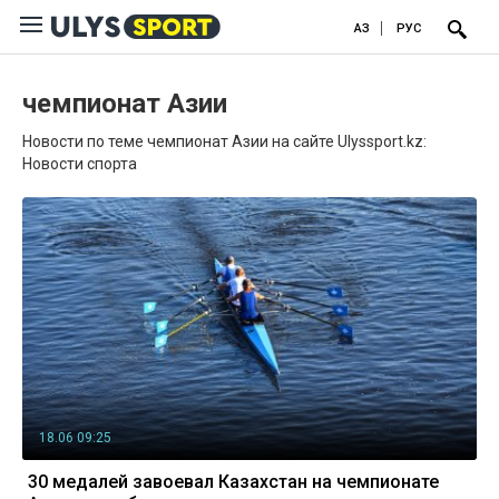
ҚАЗ
РУС
чемпионат Азии
Новости по теме чемпионат Азии на сайте Ulyssport.kz:
Новости спорта
18.06 09:25
30 медалей завоевал Казахстан на чемпионате