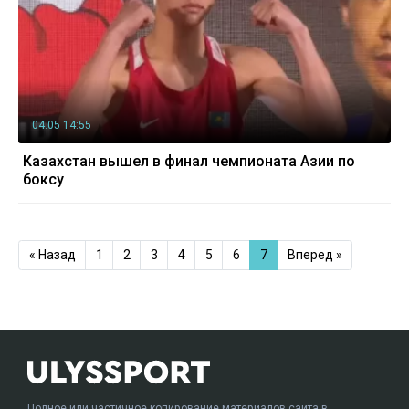
04.05 14:55
Казахстан вышел в финал чемпионата Азии по
боксу
« Назад
1
2
3
4
5
6
7
Вперед »
Полное или частичное копирование материалов сайта в