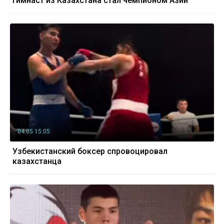
Гимнаст из Казахстана стал чемпионом Азии
04.05 15:05
Узбекистанский боксер спровоцировал
казахстанца