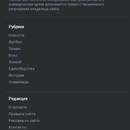
коммерческих целях допускается только с письменного
разрешения владельца сайта.
Рубрики
Новости
Футбол
Теннис
Бокс
Хоккей
Единоборства
Истории
Олимпиада
Редакция
О проекте
Правила сайта
Реклама на сайте
Контакты