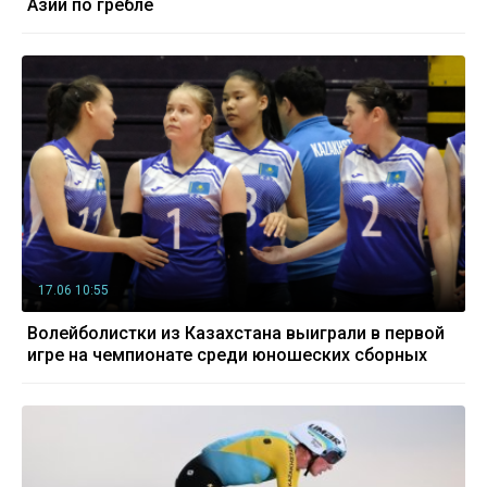
Азии по гребле
17.06 10:55
Волейболистки из Казахстана выиграли в первой
игре на чемпионате среди юношеских сборных