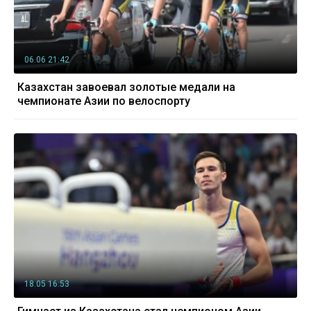
06.06 21:42
Казахстан завоевал золотые медали на
чемпионате Азии по велоспорту
18.05 16:53