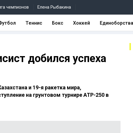
ига чемпионов
Елена Рыбакина
Футбол
Теннис
Бокс
Хоккей
Единоборств
исист добился успеха
азахстана и 19-я ракетка мира,
упление на грунтовом турнире ATP-250 в