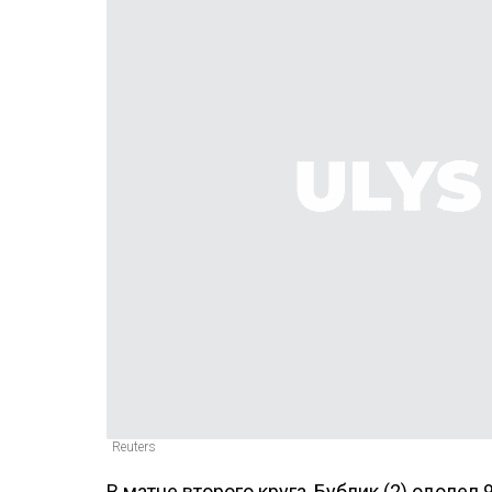
Reuters
В матче второго круга, Бублик (2) одолел