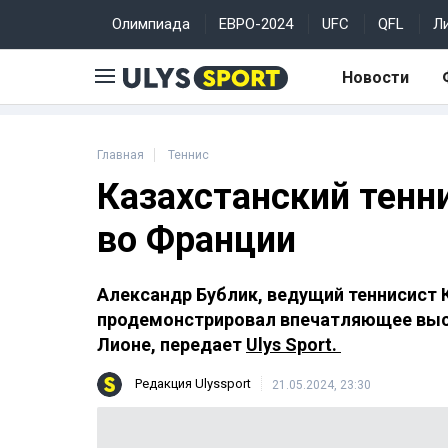
Олимпиада
ЕВРО-2024
UFC
QFL
Л
Новости
Главная
Теннис
Казахстанский тенн
во Франции
Александр Бублик, ведущий теннисист К
продемонстрировал впечатляющее выст
Лионе, передает
Ulys Sport.
Редакция Ulyssport
21.05.2024, 23:30