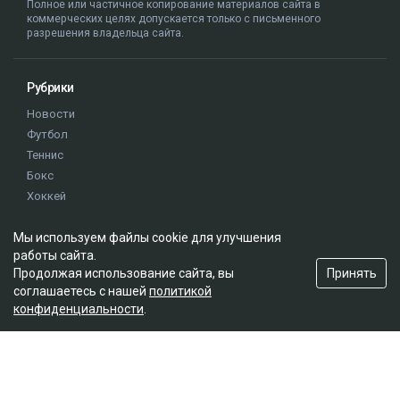
Полное или частичное копирование материалов сайта в
коммерческих целях допускается только с письменного
разрешения владельца сайта.
Рубрики
Новости
Футбол
Теннис
Бокс
Хоккей
Единоборства
Мы используем файлы cookie для улучшения
Истории
работы сайта.
Олимпиада
Принять
Продолжая использование сайта, вы
соглашаетесь с нашей
политикой
конфиденциальности
.
Редакция
О проекте
Правила сайта
Реклама на сайте
Контакты