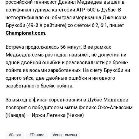
российский теннисист Даниил Медведев вышел в
полуфинал турнира категории ATP-500 в Дубае. В
четвертьфинале он обыграл американца Дженсона
Бруксби (49-й в рейтинге) со счётом 6:2, 6:1, пишет
Championat.com
.
Встреча продолжалась 56 минут. В её рамках
Медведев семь раз подал навылет, не допустил ни
одной двойной ошибки и реализовал четыре брейк-
пойнта из восьми заработанных. На счету Бруксби ни
одного эйса, две двойные ошибки и ни одного
заработанного брейк-пойнта.
За выход в финал соревнования в Дубае Медведев
поспорит с победителем матча Феликс Оже-Альяссим
(Канада) — Иржи Легечка (Чехия).
Спорт
Теннис
спортсмены