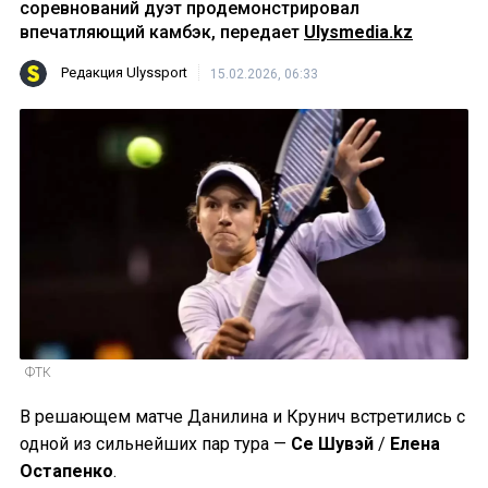
соревнований дуэт продемонстрировал
впечатляющий камбэк, передает
Ulysmedia.kz
Редакция Ulyssport
15.02.2026, 06:33
ФТК
В решающем матче Данилина и Крунич встретились с
одной из сильнейших пар тура —
Се Шувэй
/
Елена
Остапенко
.