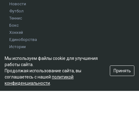
Новости
Футбол
Теннис
Бокс
Хоккей
Единоборства
Истории
Олимпиада
Мы используем файлы cookie для улучшения
работы сайта.
Принять
Продолжая использование сайта, вы
Редакция
соглашаетесь с нашей
политикой
О проекте
конфиденциальности
.
Правила сайта
Реклама на сайте
Контакты
Мы в социальных сетях