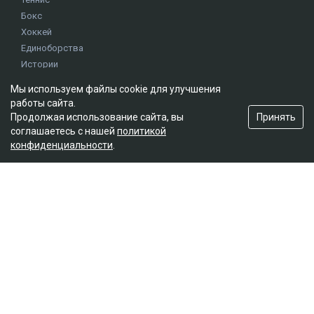
Бокс
Хоккей
Единоборства
Истории
Олимпиада
Мы используем файлы cookie для улучшения
работы сайта.
Принять
Продолжая использование сайта, вы
Редакция
соглашаетесь с нашей
политикой
О проекте
конфиденциальности
.
Правила сайта
Реклама на сайте
Контакты
Мы в социальных сетях
© 2026. ТОО "Ulys Media Group". Все права защищены.