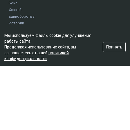
Бокс
Хоккей
Единоборства
Истории
Олимпиада
Мы используем файлы cookie для улучшения
работы сайта.
Редакция
Принять
Продолжая использование сайта, вы
соглашаетесь с нашей
политикой
О проекте
конфиденциальности
.
Правила сайта
Реклама на сайте
Контакты
Мы в социальных сетях
© 2026. ТОО "Ulys Media Group". Все права защищены.