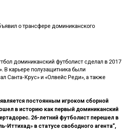
бъявил о трансфере доминиканского
тбол доминиканский футболист сделал в 2017
к». В карьере полузащитника были
л Санта-Крус» и «Олвейс Реди», а также
а является постоянным игроком сборной
ошел в историю как первый доминиканский
бертадорес. 26-летний футболист перешел в
ль-Иттихад» в статусе свободного агента”,