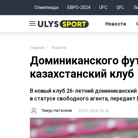
Олимпиада
ЕВРО-2024
UFC
QFL
Л
Новости
Главная
Новости
Доминиканского фу
казахстанский клуб
В новый клуб 26-летний доминиканский
в статусе свободного агента, передает
Тимур Ниталиев
09.07.2024, 09:25