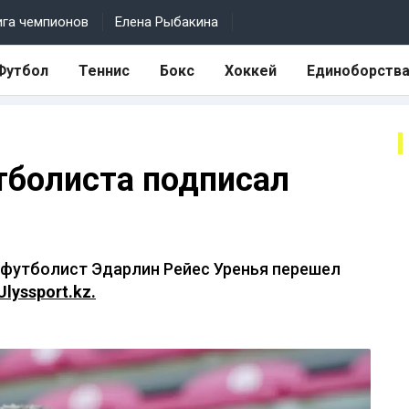
ига чемпионов
Елена Рыбакина
Футбол
Теннис
Бокс
Хоккей
Единоборств
тболиста подписал
 футболист Эдарлин Рейес Уренья перешел
Ulyssport.kz.