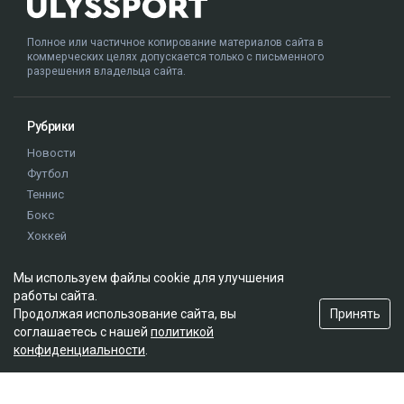
Полное или частичное копирование материалов сайта в
коммерческих целях допускается только с письменного
разрешения владельца сайта.
Рубрики
Новости
Футбол
Теннис
Бокс
Хоккей
Единоборства
Мы используем файлы cookie для улучшения
Истории
работы сайта.
Олимпиада
Принять
Продолжая использование сайта, вы
соглашаетесь с нашей
политикой
конфиденциальности
.
Редакция
О проекте
Правила сайта